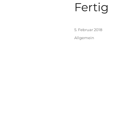
Fertig
Veröffentlicht
5. Februar 2018
am
Kategorien
Allgemein