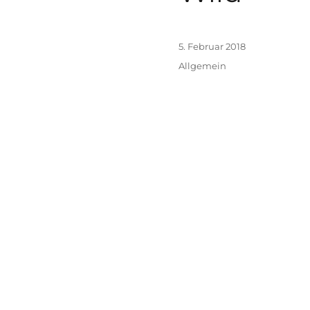
Veröffentlicht
5. Februar 2018
am
Kategorien
Allgemein