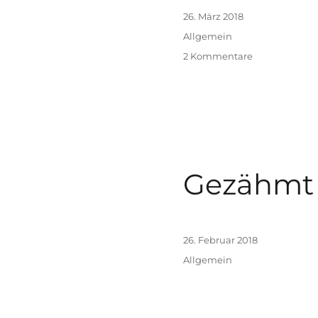
Veröffentlicht
26. März 2018
am
Kategorien
Allgemein
zu
2 Kommentare
FormA(R)T
Gezähmt
Veröffentlicht
26. Februar 2018
am
Kategorien
Allgemein