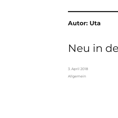
Autor:
Uta
Neu in de
Veröffentlicht
3. April 2018
am
Kategorien
Allgemein