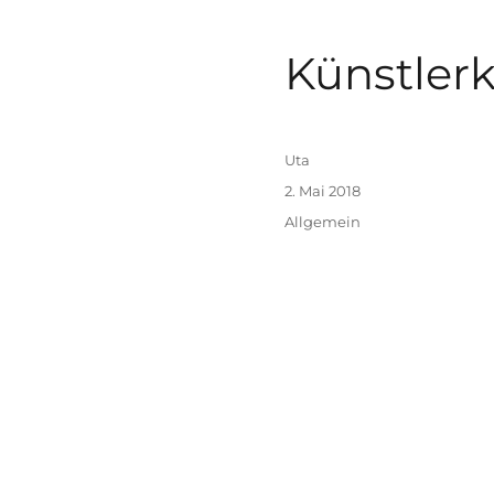
Künstler
Autor
Uta
Veröffentlicht
2. Mai 2018
am
Kategorien
Allgemein