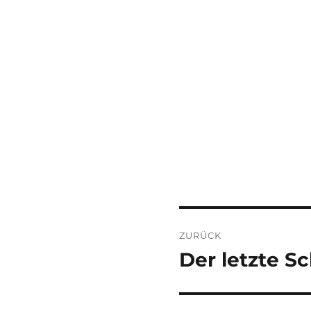
Beitragsnaviga
ZURÜCK
Der letzte 
Vorheriger
Beitrag: