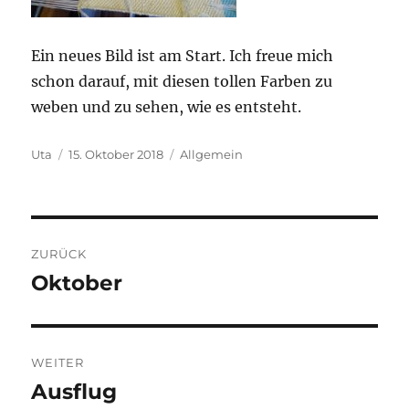
Ein neues Bild ist am Start. Ich freue mich
schon darauf, mit diesen tollen Farben zu
weben und zu sehen, wie es entsteht.
Autor
Veröffentlicht
Kategorien
Uta
15. Oktober 2018
Allgemein
am
Beitragsnavigation
ZURÜCK
Oktober
Vorheriger
Beitrag:
WEITER
Ausflug
Nächster