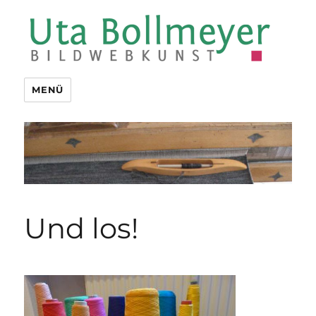
Uta Bollmeyer | bildwebkunst
MENÜ
Und los!