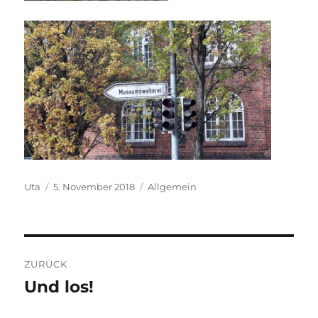
Autor
Veröffentlicht
Kategorien
Uta
5. November 2018
Allgemein
am
Beitragsnavigation
ZURÜCK
Und los!
Vorheriger
Beitrag: